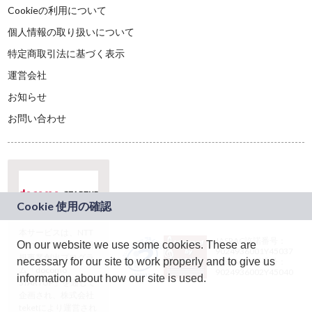
Cookieの利用について
個人情報の取り扱いについて
特定商取引法に基づく表示
運営会社
お知らせ
お問い合わせ
本サービスは、NTT
JASRAC許諾番号：
On our website we use some cookies. These are
ドコモグループの新
9024936001Y45037
規事業創出プログラ
necessary for our site to work properly and to give us
JASRAC許諾番号：
ム「docomo
9024936002Y45040
information about how our site is used.
STARTUP」を通じて
企画され、株式会社
teketにより運営され