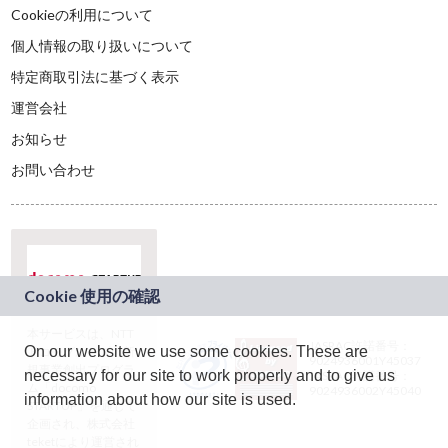
Cookieの利用について
個人情報の取り扱いについて
特定商取引法に基づく表示
運営会社
お知らせ
お問い合わせ
本サービスは、NTT
JASRAC許諾番号：
On our website we use some cookies. These are
ドコモグループの新
9024936001Y45037
規事業創出プログラ
necessary for our site to work properly and to give us
JASRAC許諾番号：
ム「docomo
9024936002Y45040
information about how our site is used.
STARTUP」を通じて
企画され、株式会社
teketにより運営され