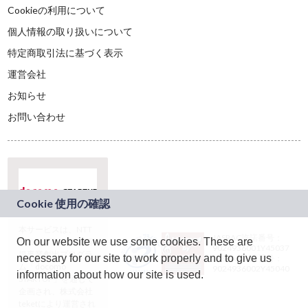
Cookieの利用について
個人情報の取り扱いについて
特定商取引法に基づく表示
運営会社
お知らせ
お問い合わせ
本サービスは、NTT
JASRAC許諾番号：
On our website we use some cookies. These are
ドコモグループの新
9024936001Y45037
規事業創出プログラ
necessary for our site to work properly and to give us
JASRAC許諾番号：
ム「docomo
9024936002Y45040
information about how our site is used.
STARTUP」を通じて
企画され、株式会社
teketにより運営され