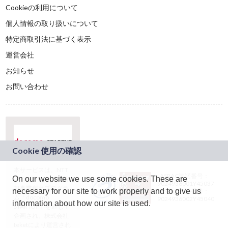
Cookieの利用について
個人情報の取り扱いについて
特定商取引法に基づく表示
運営会社
お知らせ
お問い合わせ
本サービスは、NTT
JASRAC許諾番号：
On our website we use some cookies. These are
ドコモグループの新
9024936001Y45037
規事業創出プログラ
necessary for our site to work properly and to give us
JASRAC許諾番号：
ム「docomo
9024936002Y45040
information about how our site is used.
STARTUP」を通じて
企画され、株式会社
teketにより運営され