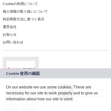
Cookieの利用について
個人情報の取り扱いについて
特定商取引法に基づく表示
運営会社
お知らせ
お問い合わせ
本サービスは、NTT
JASRAC許諾番号：
On our website we use some cookies. These are
ドコモグループの新
9024936001Y45037
規事業創出プログラ
necessary for our site to work properly and to give us
JASRAC許諾番号：
ム「docomo
9024936002Y45040
information about how our site is used.
STARTUP」を通じて
企画され、株式会社
teketにより運営され