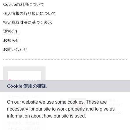
Cookieの利用について
個人情報の取り扱いについて
特定商取引法に基づく表示
運営会社
お知らせ
お問い合わせ
本サービスは、NTT
JASRAC許諾番号：
On our website we use some cookies. These are
ドコモグループの新
9024936001Y45037
規事業創出プログラ
necessary for our site to work properly and to give us
JASRAC許諾番号：
ム「docomo
9024936002Y45040
information about how our site is used.
STARTUP」を通じて
企画され、株式会社
teketにより運営され