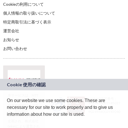
Cookieの利用について
個人情報の取り扱いについて
特定商取引法に基づく表示
運営会社
お知らせ
お問い合わせ
本サービスは、NTT
JASRAC許諾番号：
On our website we use some cookies. These are
ドコモグループの新
9024936001Y45037
規事業創出プログラ
necessary for our site to work properly and to give us
JASRAC許諾番号：
ム「docomo
9024936002Y45040
information about how our site is used.
STARTUP」を通じて
企画され、株式会社
teketにより運営され