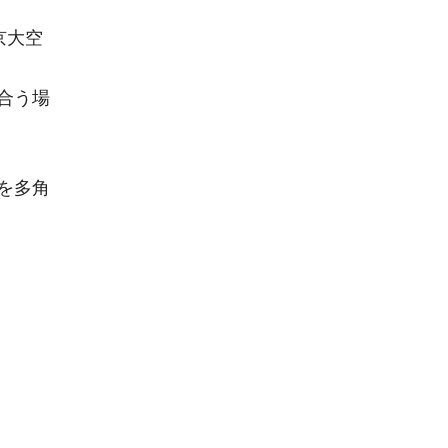
京大空
合う場
を多角