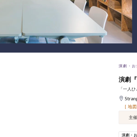
演劇・お
演劇『
「一人ひ
Stran
[ 地
主
演劇・