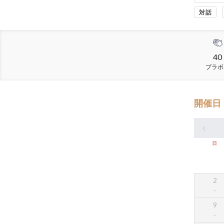
対話
40
ブラボ
開催日
日
2
9