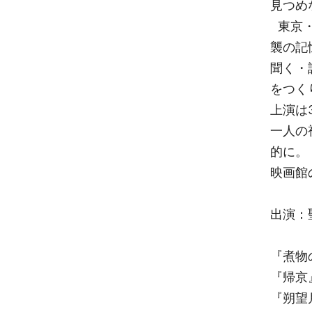
見つめ
東京・
襲の記
聞く・
をつく
上演は
一人の
的に。
映画館
出演：
『煮物
『帰
『朔