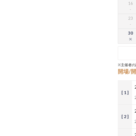
16
23
30
※主催者の
開場/
[ 1 ]
[ 2 ]