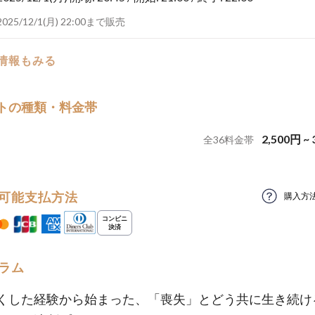
2025/12/1(月) 22:00まで販売
の情報もみる
トの種類・料金帯
2,500
円
~
全
36
料金帯
可能支払方法
購入方
ラム
くした経験から始まった、「喪失」とどう共に生き続け