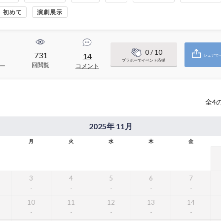
初めて
演劇展示
0
/ 10
731
14
シェアで
ブラボーでイベント応援
回閲覧
ー
コメント
全
4
2025年 11月
月
火
水
木
金
3
4
5
6
7
10
11
12
13
14