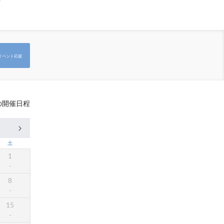
イベント応援
の開催日程
土
1
8
15