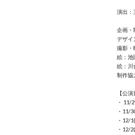
演出：
企画・
デザイ
撮影・映
絵：池
絵：川
制作協力
【公演
・ 11/
・11/3
・12/1
・12/2