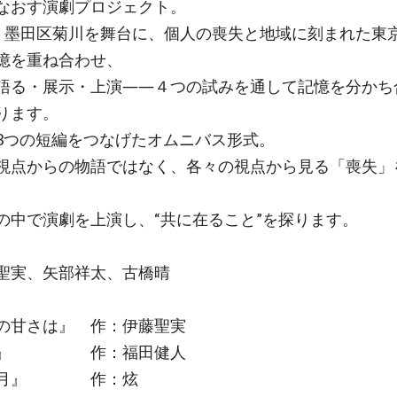
なおす演劇プロジェクト。
墨田区菊川を舞台に、個人の喪失と地域に刻まれた東
憶を重ね合わせ、
語る・展示・上演――４つの試みを通して記憶を分かち
ります。
3つの短編をつなげたオムニバス形式。
視点からの物語ではなく、各々の視点から見る「喪失」
の中で演劇を上演し、“共に在ること”を探ります。
聖実、矢部祥太、古橋晴
の甘さは』 作：伊藤聖実
京』 作：福田健人
望月』 作：炫