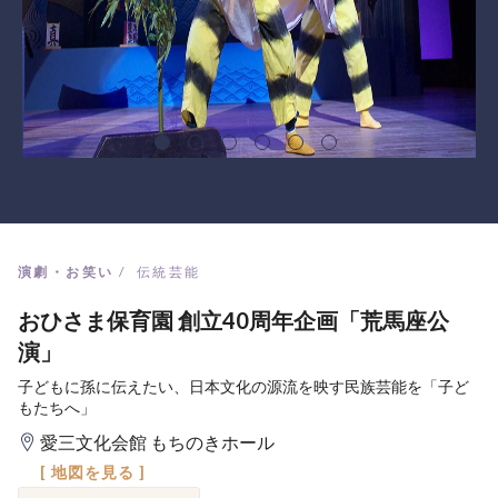
演劇・お笑い
伝統芸能
おひさま保育園 創立40周年企画「荒馬座公
演」
子どもに孫に伝えたい、日本文化の源流を映す民族芸能を「子ど
もたちへ」
愛三文化会館 もちのきホール
[ 地図を見る ]