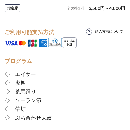
3,500
円
~
4,000
円
指定席
全
2
料金帯
ご利用可能支払方法
購入方法について
プログラム
◇ エイサー
◇ 虎舞
◇ 荒馬踊り
◇ ソーラン節
◇ 竿灯
◇ ぶち合わせ太鼓