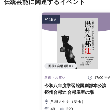
伝統芸能に関連するイベント
18
8/
火
配信+会場 (関東)
17:00 開
演劇・お笑い
令和八年度学習院国劇部本公
摂州合邦辻 合邦庵室の場
八潮メセナ（埼玉）
48
290