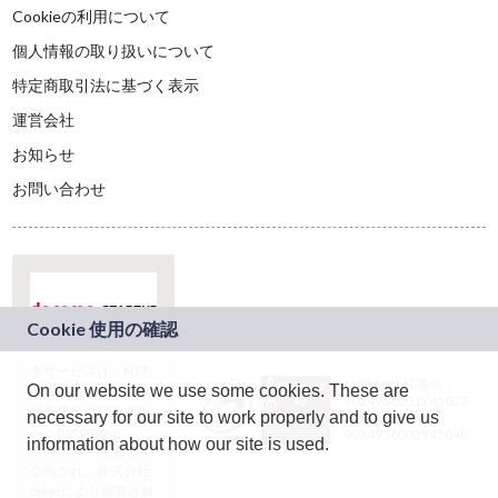
Cookieの利用について
個人情報の取り扱いについて
特定商取引法に基づく表示
運営会社
お知らせ
お問い合わせ
本サービスは、NTT
JASRAC許諾番号：
On our website we use some cookies. These are
ドコモグループの新
9024936001Y45037
規事業創出プログラ
necessary for our site to work properly and to give us
JASRAC許諾番号：
ム「docomo
9024936002Y45040
information about how our site is used.
STARTUP」を通じて
企画され、株式会社
teketにより運営され