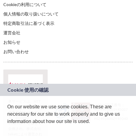
Cookieの利用について
個人情報の取り扱いについて
特定商取引法に基づく表示
運営会社
お知らせ
お問い合わせ
本サービスは、NTT
JASRAC許諾番号：
On our website we use some cookies. These are
ドコモグループの新
9024936001Y45037
規事業創出プログラ
necessary for our site to work properly and to give us
JASRAC許諾番号：
ム「docomo
9024936002Y45040
information about how our site is used.
STARTUP」を通じて
企画され、株式会社
teketにより運営され