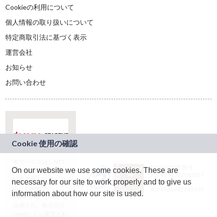
Cookieの利用について
個人情報の取り扱いについて
特定商取引法に基づく表示
運営会社
お知らせ
お問い合わせ
本サービスは、NTT
JASRAC許諾番号：
On our website we use some cookies. These are
ドコモグループの新
9024936001Y45037
規事業創出プログラ
necessary for our site to work properly and to give us
JASRAC許諾番号：
ム「docomo
9024936002Y45040
information about how our site is used.
STARTUP」を通じて
企画され、株式会社
teketにより運営され