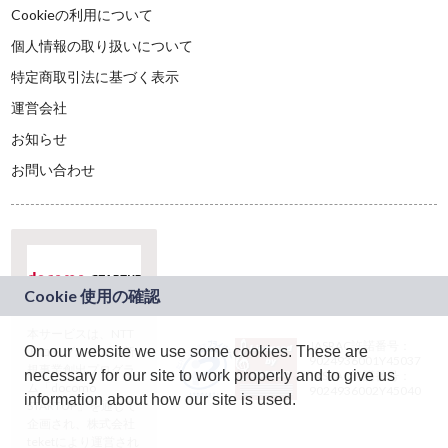
Cookieの利用について
個人情報の取り扱いについて
特定商取引法に基づく表示
運営会社
お知らせ
お問い合わせ
本サービスは、NTT
JASRAC許諾番号：
On our website we use some cookies. These are
ドコモグループの新
9024936001Y45037
規事業創出プログラ
necessary for our site to work properly and to give us
JASRAC許諾番号：
ム「docomo
9024936002Y45040
information about how our site is used.
STARTUP」を通じて
企画され、株式会社
teketにより運営され