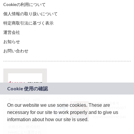
Cookieの利用について
個人情報の取り扱いについて
特定商取引法に基づく表示
運営会社
お知らせ
お問い合わせ
本サービスは、NTT
JASRAC許諾番号：
On our website we use some cookies. These are
ドコモグループの新
9024936001Y45037
規事業創出プログラ
necessary for our site to work properly and to give us
JASRAC許諾番号：
ム「docomo
9024936002Y45040
information about how our site is used.
STARTUP」を通じて
企画され、株式会社
teketにより運営され