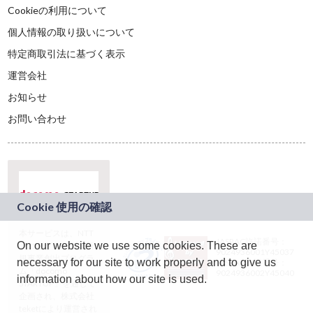
Cookieの利用について
個人情報の取り扱いについて
特定商取引法に基づく表示
運営会社
お知らせ
お問い合わせ
本サービスは、NTT
JASRAC許諾番号：
On our website we use some cookies. These are
ドコモグループの新
9024936001Y45037
規事業創出プログラ
necessary for our site to work properly and to give us
JASRAC許諾番号：
ム「docomo
9024936002Y45040
information about how our site is used.
STARTUP」を通じて
企画され、株式会社
teketにより運営され