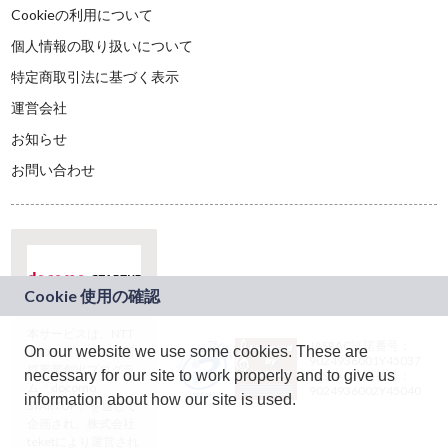
Cookieの利用について
個人情報の取り扱いについて
特定商取引法に基づく表示
運営会社
お知らせ
お問い合わせ
本サービスは、NTT
JASRAC許諾番号：
On our website we use some cookies. These are
ドコモグループの新
9024936001Y45037
規事業創出プログラ
necessary for our site to work properly and to give us
JASRAC許諾番号：
ム「docomo
9024936002Y45040
information about how our site is used.
STARTUP」を通じて
企画され、株式会社
teketにより運営され