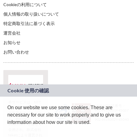
Cookieの利用について
個人情報の取り扱いについて
特定商取引法に基づく表示
運営会社
お知らせ
お問い合わせ
本サービスは、NTT
JASRAC許諾番号：
On our website we use some cookies. These are
ドコモグループの新
9024936001Y45037
規事業創出プログラ
necessary for our site to work properly and to give us
JASRAC許諾番号：
ム「docomo
9024936002Y45040
information about how our site is used.
STARTUP」を通じて
企画され、株式会社
teketにより運営され