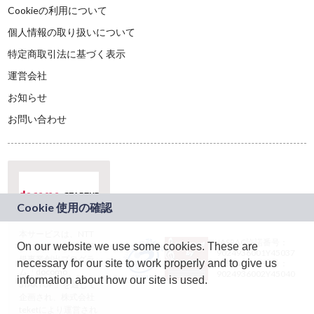
Cookieの利用について
個人情報の取り扱いについて
特定商取引法に基づく表示
運営会社
お知らせ
お問い合わせ
本サービスは、NTT
JASRAC許諾番号：
On our website we use some cookies. These are
ドコモグループの新
9024936001Y45037
規事業創出プログラ
necessary for our site to work properly and to give us
JASRAC許諾番号：
ム「docomo
9024936002Y45040
information about how our site is used.
STARTUP」を通じて
企画され、株式会社
teketにより運営され