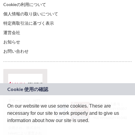
Cookieの利用について
個人情報の取り扱いについて
特定商取引法に基づく表示
運営会社
お知らせ
お問い合わせ
本サービスは、NTT
JASRAC許諾番号：
On our website we use some cookies. These are
ドコモグループの新
9024936001Y45037
規事業創出プログラ
necessary for our site to work properly and to give us
JASRAC許諾番号：
ム「docomo
9024936002Y45040
information about how our site is used.
STARTUP」を通じて
企画され、株式会社
teketにより運営され