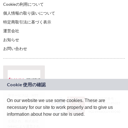
Cookieの利用について
個人情報の取り扱いについて
特定商取引法に基づく表示
運営会社
お知らせ
お問い合わせ
本サービスは、NTT
JASRAC許諾番号：
On our website we use some cookies. These are
ドコモグループの新
9024936001Y45037
規事業創出プログラ
necessary for our site to work properly and to give us
JASRAC許諾番号：
ム「docomo
9024936002Y45040
information about how our site is used.
STARTUP」を通じて
企画され、株式会社
teketにより運営され