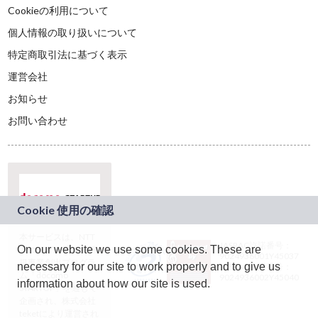
Cookieの利用について
個人情報の取り扱いについて
特定商取引法に基づく表示
運営会社
お知らせ
お問い合わせ
本サービスは、NTT
JASRAC許諾番号：
On our website we use some cookies. These are
ドコモグループの新
9024936001Y45037
規事業創出プログラ
necessary for our site to work properly and to give us
JASRAC許諾番号：
ム「docomo
9024936002Y45040
information about how our site is used.
STARTUP」を通じて
企画され、株式会社
teketにより運営され