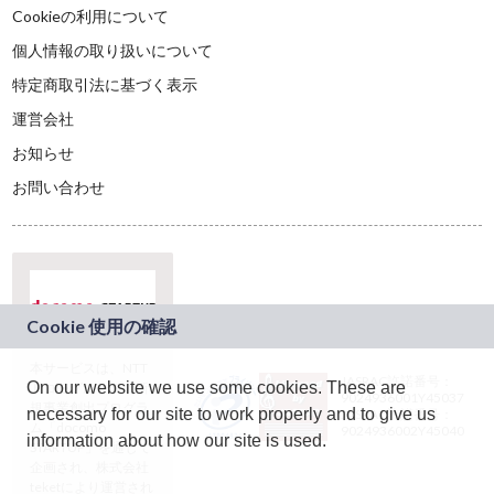
Cookieの利用について
個人情報の取り扱いについて
特定商取引法に基づく表示
運営会社
お知らせ
お問い合わせ
本サービスは、NTT
JASRAC許諾番号：
On our website we use some cookies. These are
ドコモグループの新
9024936001Y45037
規事業創出プログラ
necessary for our site to work properly and to give us
JASRAC許諾番号：
ム「docomo
9024936002Y45040
information about how our site is used.
STARTUP」を通じて
企画され、株式会社
teketにより運営され