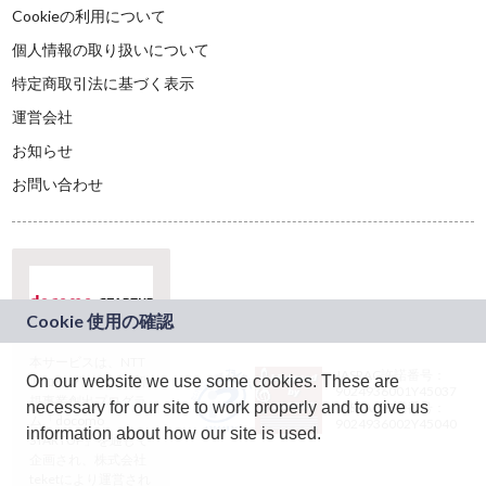
Cookieの利用について
個人情報の取り扱いについて
特定商取引法に基づく表示
運営会社
お知らせ
お問い合わせ
本サービスは、NTT
JASRAC許諾番号：
On our website we use some cookies. These are
ドコモグループの新
9024936001Y45037
規事業創出プログラ
necessary for our site to work properly and to give us
JASRAC許諾番号：
ム「docomo
9024936002Y45040
information about how our site is used.
STARTUP」を通じて
企画され、株式会社
teketにより運営され