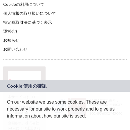
Cookieの利用について
個人情報の取り扱いについて
特定商取引法に基づく表示
運営会社
お知らせ
お問い合わせ
本サービスは、NTT
JASRAC許諾番号：
On our website we use some cookies. These are
ドコモグループの新
9024936001Y45037
規事業創出プログラ
necessary for our site to work properly and to give us
JASRAC許諾番号：
ム「docomo
9024936002Y45040
information about how our site is used.
STARTUP」を通じて
企画され、株式会社
teketにより運営され