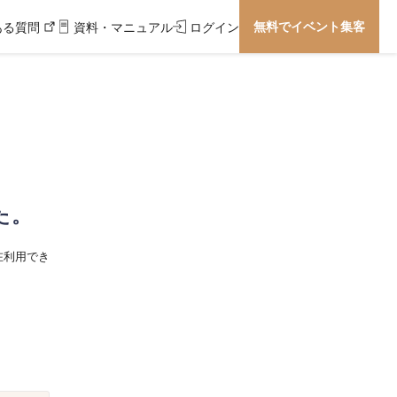
無料でイベント集客
ある質問
資料・マニュアル
ログイン
た。
在利用でき