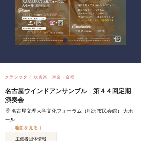
クラシック
吹奏楽・声楽・合唱
名古屋ウインドアンサンブル 第４４回定期
演奏会
名古屋文理大学文化フォーラム（稲沢市民会館） 大ホ
ール
[ 地図を見る ]
主催者団体情報