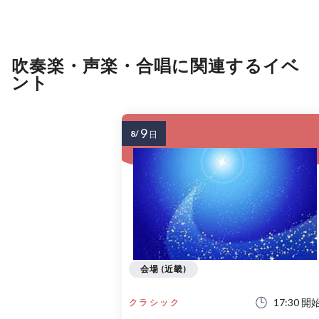
吹奏楽・声楽・合唱に関連するイベ
ント
9
8/
日
会場 (近畿)
17:30 開
クラシック