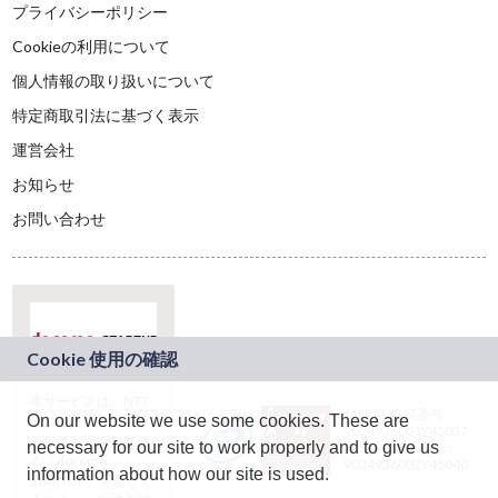
プライバシーポリシー
Cookieの利用について
個人情報の取り扱いについて
特定商取引法に基づく表示
運営会社
お知らせ
お問い合わせ
本サービスは、NTT
JASRAC許諾番号：
On our website we use some cookies. These are
ドコモグループの新
9024936001Y45037
規事業創出プログラ
necessary for our site to work properly and to give us
JASRAC許諾番号：
ム「docomo
9024936002Y45040
information about how our site is used.
STARTUP」を通じて