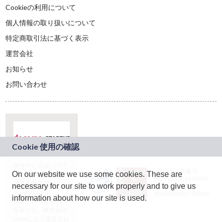
Cookieの利用について
個人情報の取り扱いについて
特定商取引法に基づく表示
運営会社
お知らせ
お問い合わせ
本サービスは、NTT
JASRAC許諾番号：
On our website we use some cookies. These are
ドコモグループの新
9024936001Y45037
規事業創出プログラ
necessary for our site to work properly and to give us
JASRAC許諾番号：
ム「docomo
9024936002Y45040
information about how our site is used.
STARTUP」を通じて
企画され、株式会社
teketにより運営され