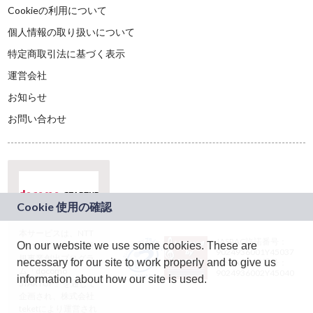
Cookieの利用について
個人情報の取り扱いについて
特定商取引法に基づく表示
運営会社
お知らせ
お問い合わせ
本サービスは、NTT
JASRAC許諾番号：
On our website we use some cookies. These are
ドコモグループの新
9024936001Y45037
規事業創出プログラ
necessary for our site to work properly and to give us
JASRAC許諾番号：
ム「docomo
9024936002Y45040
information about how our site is used.
STARTUP」を通じて
企画され、株式会社
teketにより運営され