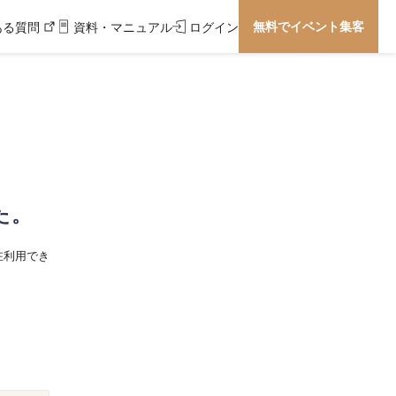
無料でイベント集客
ある質問
資料・マニュアル
ログイン
た。
在利用でき