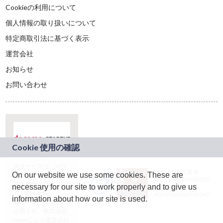
Cookieの利用について
個人情報の取り扱いについて
特定商取引法に基づく表示
運営会社
お知らせ
お問い合わせ
本サービスは、NTT
JASRAC許諾番号：
On our website we use some cookies. These are
ドコモグループの新
9024936001Y45037
規事業創出プログラ
necessary for our site to work properly and to give us
JASRAC許諾番号：
ム「docomo
9024936002Y45040
information about how our site is used.
STARTUP」を通じて
企画され、株式会社
teketにより運営され