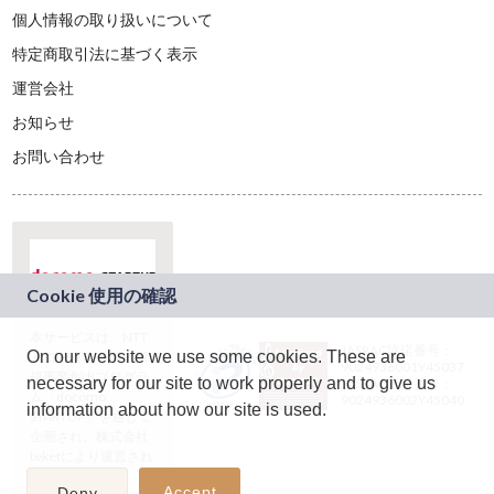
個人情報の取り扱いについて
特定商取引法に基づく表示
運営会社
お知らせ
お問い合わせ
本サービスは、NTT
JASRAC許諾番号：
On our website we use some cookies. These are
ドコモグループの新
9024936001Y45037
規事業創出プログラ
necessary for our site to work properly and to give us
JASRAC許諾番号：
ム「docomo
9024936002Y45040
information about how our site is used.
STARTUP」を通じて
企画され、株式会社
teketにより運営され
ています。
Accept
Deny