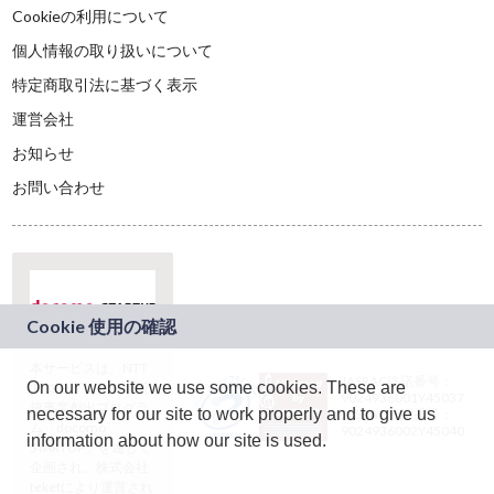
Cookieの利用について
個人情報の取り扱いについて
特定商取引法に基づく表示
運営会社
お知らせ
お問い合わせ
本サービスは、NTT
JASRAC許諾番号：
On our website we use some cookies. These are
ドコモグループの新
9024936001Y45037
規事業創出プログラ
necessary for our site to work properly and to give us
JASRAC許諾番号：
ム「docomo
9024936002Y45040
information about how our site is used.
STARTUP」を通じて
企画され、株式会社
teketにより運営され