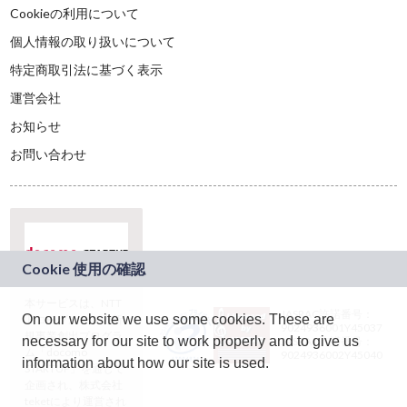
Cookieの利用について
個人情報の取り扱いについて
特定商取引法に基づく表示
運営会社
お知らせ
お問い合わせ
本サービスは、NTT
JASRAC許諾番号：
On our website we use some cookies. These are
ドコモグループの新
9024936001Y45037
規事業創出プログラ
necessary for our site to work properly and to give us
JASRAC許諾番号：
ム「docomo
9024936002Y45040
information about how our site is used.
STARTUP」を通じて
企画され、株式会社
teketにより運営され