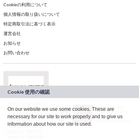
Cookieの利用について
個人情報の取り扱いについて
特定商取引法に基づく表示
運営会社
お知らせ
お問い合わせ
本サービスは、NTT
JASRAC許諾番号：
On our website we use some cookies. These are
ドコモグループの新
9024936001Y45037
規事業創出プログラ
necessary for our site to work properly and to give us
JASRAC許諾番号：
ム「docomo
9024936002Y45040
information about how our site is used.
STARTUP」を通じて
企画され、株式会社
teketにより運営され