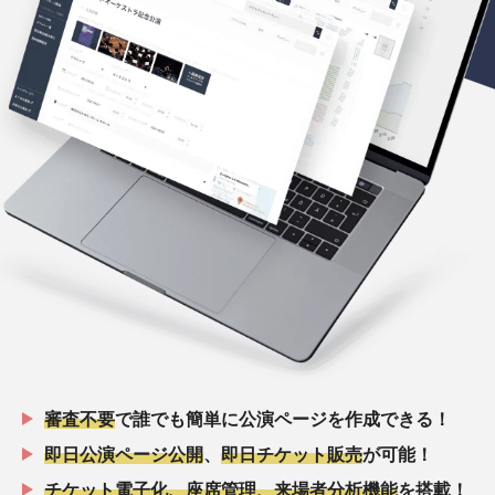
審査不要
で誰でも簡単に公演ページを作成できる！
即日公演ページ公開
、
即日チケット販売
が可能！
チケット電子化、座席管理、来場者分析機能
を搭載！