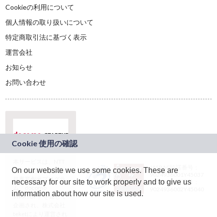
Cookieの利用について
個人情報の取り扱いについて
特定商取引法に基づく表示
運営会社
お知らせ
お問い合わせ
本サービスは、NTT
JASRAC許諾番号：
On our website we use some cookies. These are
ドコモグループの新
9024936001Y45037
規事業創出プログラ
necessary for our site to work properly and to give us
JASRAC許諾番号：
ム「docomo
9024936002Y45040
information about how our site is used.
STARTUP」を通じて
企画され、株式会社
teketにより運営され