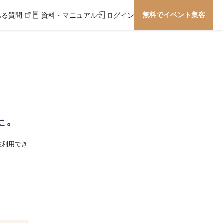
無料でイベント集客
ある質問
資料・マニュアル
ログイン
た。
在利用でき