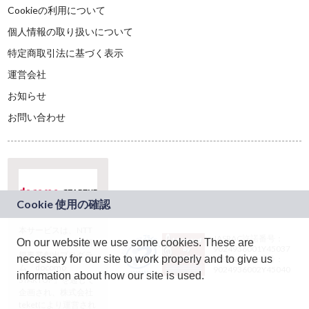
Cookieの利用について
個人情報の取り扱いについて
特定商取引法に基づく表示
運営会社
お知らせ
お問い合わせ
本サービスは、NTT
JASRAC許諾番号：
On our website we use some cookies. These are
ドコモグループの新
9024936001Y45037
規事業創出プログラ
necessary for our site to work properly and to give us
JASRAC許諾番号：
ム「docomo
9024936002Y45040
information about how our site is used.
STARTUP」を通じて
企画され、株式会社
teketにより運営され