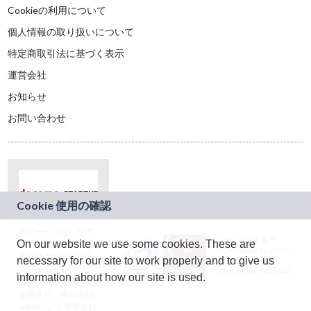
Cookieの利用について
個人情報の取り扱いについて
特定商取引法に基づく表示
運営会社
お知らせ
お問い合わせ
本サービスは、NTT
JASRAC許諾番号：
On our website we use some cookies. These are
ドコモグループの新
9024936001Y45037
規事業創出プログラ
necessary for our site to work properly and to give us
JASRAC許諾番号：
ム「docomo
9024936002Y45040
information about how our site is used.
STARTUP」を通じて
企画され、株式会社
teketにより運営され