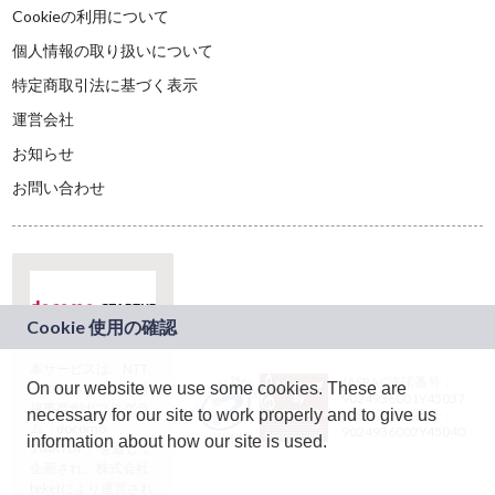
Cookieの利用について
個人情報の取り扱いについて
特定商取引法に基づく表示
運営会社
お知らせ
お問い合わせ
本サービスは、NTT
JASRAC許諾番号：
On our website we use some cookies. These are
ドコモグループの新
9024936001Y45037
規事業創出プログラ
necessary for our site to work properly and to give us
JASRAC許諾番号：
ム「docomo
9024936002Y45040
information about how our site is used.
STARTUP」を通じて
企画され、株式会社
teketにより運営され