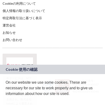
Cookieの利用について
個人情報の取り扱いについて
特定商取引法に基づく表示
運営会社
お知らせ
お問い合わせ
本サービスは、NTT
JASRAC許諾番号：
On our website we use some cookies. These are
ドコモグループの新
9024936001Y45037
規事業創出プログラ
necessary for our site to work properly and to give us
JASRAC許諾番号：
ム「docomo
9024936002Y45040
information about how our site is used.
STARTUP」を通じて
企画され、株式会社
teketにより運営され