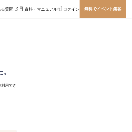
無料でイベント集客
ある質問
資料・マニュアル
ログイン
た。
在利用でき