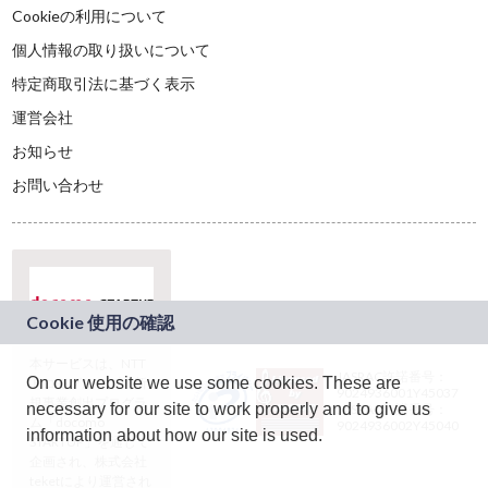
Cookieの利用について
個人情報の取り扱いについて
特定商取引法に基づく表示
運営会社
お知らせ
お問い合わせ
本サービスは、NTT
JASRAC許諾番号：
On our website we use some cookies. These are
ドコモグループの新
9024936001Y45037
規事業創出プログラ
necessary for our site to work properly and to give us
JASRAC許諾番号：
ム「docomo
9024936002Y45040
information about how our site is used.
STARTUP」を通じて
企画され、株式会社
teketにより運営され