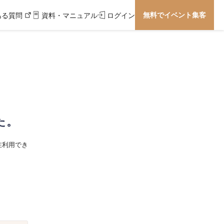
無料でイベント集客
ある質問
資料・マニュアル
ログイン
た。
在利用でき