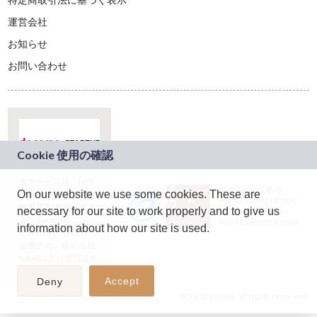
運営会社
お知らせ
お問い合わせ
本サービスは、NTT
JASRAC許諾番号：
On our website we use some cookies. These are
ドコモグループの新
9024936001Y45037
規事業創出プログラ
necessary for our site to work properly and to give us
JASRAC許諾番号：
ム「docomo
9024936002Y45040
information about how our site is used.
STARTUP」を通じて
企画され、株式会社
teketにより運営され
ています。
Accept
Deny
(C) 2026 teket. all rights reserved.