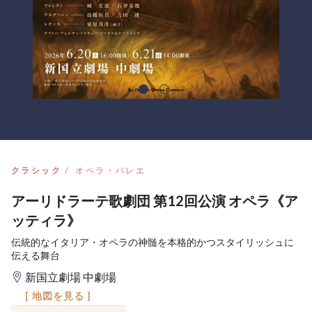
クラシック
オペラ・バレエ
アーリドラーテ歌劇団 第12回公演 オペラ《ア
ッティラ》
伝統的なイタリア・オペラの神髄を本格的かつスタイリッシュに
伝える舞台
新国立劇場 中劇場
[ 地図を見る ]