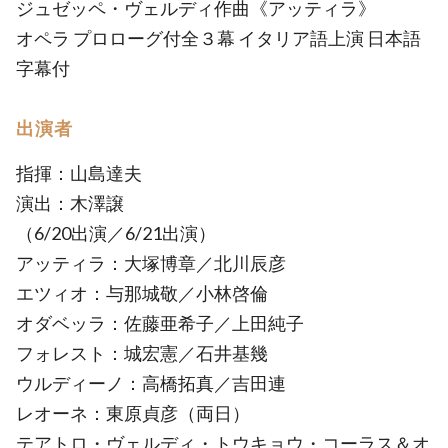
ジュゼッペ・ヴェルディ作曲《アッティラ》
オペラ プロローグ付全３幕 イタリア語上演 日本語
字幕付
出演者
指揮：山島達夫
演出：木澤譲
（6/20出演／6/21出演）
アッティラ：大塚博章／北川辰彦
エツィオ：与那城敬／小林啓倫
オダベッラ：佐藤亜希子／上田純子
フォレスト：城宏憲／石井基幾
ウルディーノ：高橋拓真／吉田連
レオーネ：東原貞彦（両日）
テアトロ・ヴェルディ・トウキョウ・コーラス＆オ