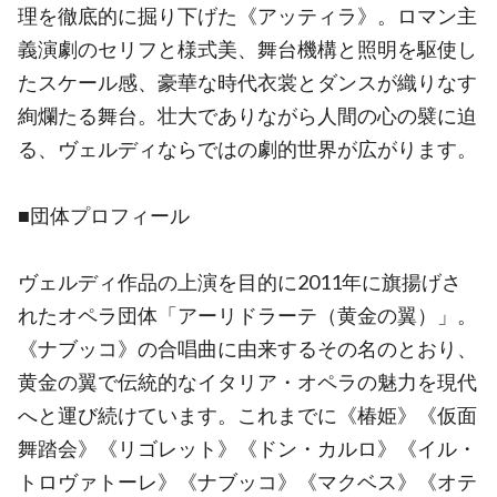
理を徹底的に掘り下げた《アッティラ》。ロマン主
義演劇のセリフと様式美、舞台機構と照明を駆使し
たスケール感、豪華な時代衣裳とダンスが織りなす
絢爛たる舞台。壮大でありながら人間の心の襞に迫
る、ヴェルディならではの劇的世界が広がります。
■団体プロフィール
ヴェルディ作品の上演を目的に2011年に旗揚げさ
れたオペラ団体「アーリドラーテ（黄金の翼）」。
《ナブッコ》の合唱曲に由来するその名のとおり、
黄金の翼で伝統的なイタリア・オペラの魅力を現代
へと運び続けています。これまでに《椿姫》《仮面
舞踏会》《リゴレット》《ドン・カルロ》《イル・
トロヴァトーレ》《ナブッコ》《マクベス》《オテ