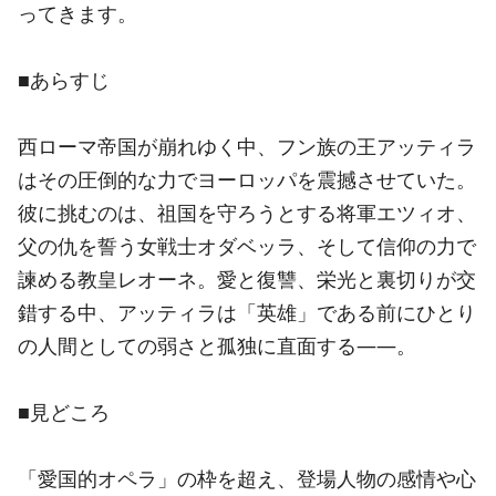
ってきます。
■あらすじ
西ローマ帝国が崩れゆく中、フン族の王アッティラ
はその圧倒的な力でヨーロッパを震撼させていた。
彼に挑むのは、祖国を守ろうとする将軍エツィオ、
父の仇を誓う女戦士オダベッラ、そして信仰の力で
諫める教皇レオーネ。愛と復讐、栄光と裏切りが交
錯する中、アッティラは「英雄」である前にひとり
の人間としての弱さと孤独に直面する――。
■見どころ
「愛国的オペラ」の枠を超え、登場人物の感情や心