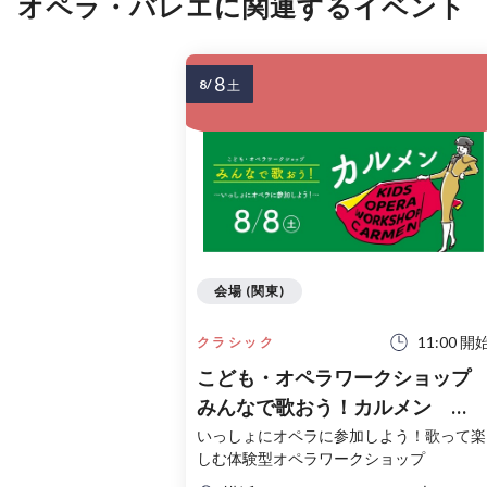
オペラ・バレエに関連するイベント
8
8/
土
会場 (関東)
11:00 開
クラシック
こども・オペラワークショッ
みんなで歌おう！カルメン
Kids Opera Workshop Carmen
いっしょにオペラに参加しよう！歌って楽
しむ体験型オペラワークショップ