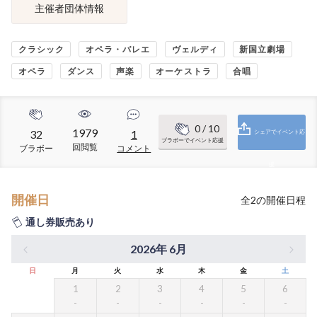
主催者団体情報
クラシック
オペラ・バレエ
ヴェルディ
新国立劇場
オペラ
ダンス
声楽
オーケストラ
合唱
0
/ 10
1979
32
1
シェアでイベント応
ブラボーでイベント応援
回閲覧
ブラボー
コメント
援
開催日
全
2
の開催日程
通し券販売あり
2026年 6月
日
月
火
水
木
金
土
1
2
3
4
5
6