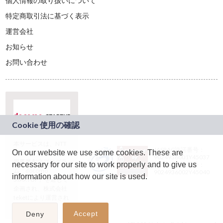
個人情報の取り扱いについて
特定商取引法に基づく表示
運営会社
お知らせ
お問い合わせ
本サービスは、NTT
JASRAC許諾番号：
On our website we use some cookies. These are
ドコモグループの新
9024936001Y45037
規事業創出プログラ
necessary for our site to work properly and to give us
JASRAC許諾番号：
ム「docomo
9024936002Y45040
information about how our site is used.
STARTUP」を通じて
企画され、株式会社
teketにより運営され
ています。
Accept
Deny