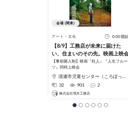
会場 (関東)
0:00 開
アート・文化
【8/9】工務店が未来に届けた
い、住まいのその先。映画上映
【事前購入制】映画『杜人』『人生フルー
ツ』同時上映会
清瀬市児童センター（ころぽっくる）東京都清瀬市中清戸3-235-5
32
901
2
株式会社増木工務店