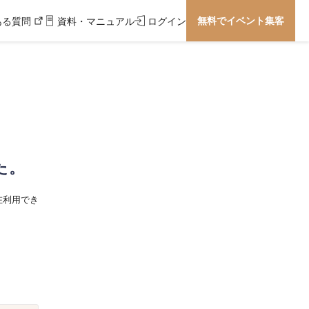
無料でイベント集客
ある質問
資料・マニュアル
ログイン
た。
在利用でき