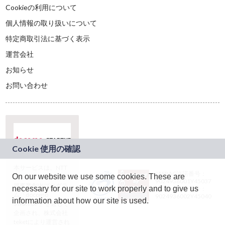
Cookieの利用について
個人情報の取り扱いについて
特定商取引法に基づく表示
運営会社
お知らせ
お問い合わせ
本サービスは、NTT
JASRAC許諾番号：
On our website we use some cookies. These are
ドコモグループの新
9024936001Y45037
規事業創出プログラ
necessary for our site to work properly and to give us
JASRAC許諾番号：
ム「docomo
9024936002Y45040
information about how our site is used.
STARTUP」を通じて
企画され、株式会社
teketにより運営され