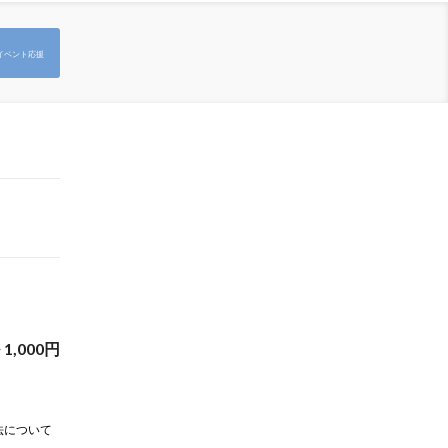
イベント応援
~
1,000
円
法について