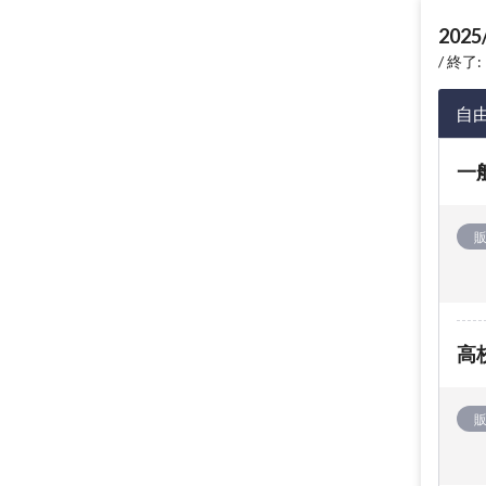
2025
終了: 
自
一
高